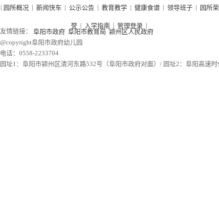
|
|
|
|
|
|
|
园所概况
新闻快车
公示公告
教育教学
健康食谱
领导班子
园所荣
|
|
|
誉
入学指南
管理登录
友情链接：
阜阳市政府
阜阳市教育局
颍州区人民政府
@copyright阜阳市政府幼儿园
电话：0558-2233704
园址1：阜阳市颍州区清河东路532号（阜阳市政府对面）/ 园址2：阜阳高速时