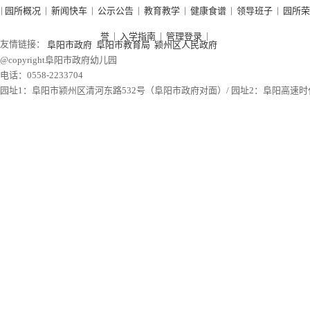
|
|
|
|
|
|
|
园所概况
新闻快车
公示公告
教育教学
健康食谱
领导班子
园所荣
|
|
|
誉
入学指南
管理登录
友情链接：
阜阳市政府
阜阳市教育局
颍州区人民政府
@copyright阜阳市政府幼儿园
电话：0558-2233704
园址1：阜阳市颍州区清河东路532号（阜阳市政府对面）/ 园址2：阜阳高速时