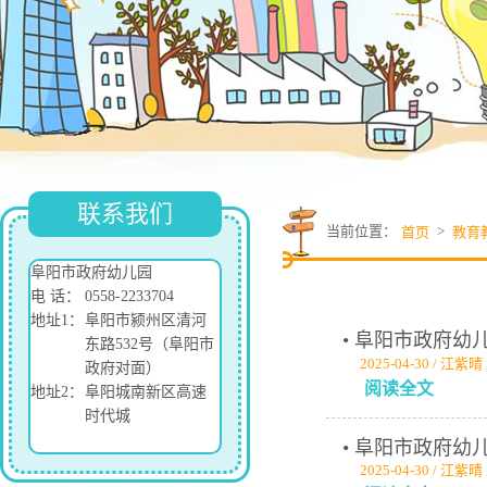
联系我们
当前位置：
>
首页
教育
阜阳市政府幼儿园
电 话：
0558-2233704
地址1：
阜阳市颍州区清河
• 阜阳市政府
东路532号（阜阳市
2025-04-30 / 江紫
政府对面）
阅读全文
地址2：
阜阳城南新区高速
时代城
• 阜阳市政府
2025-04-30 / 江紫